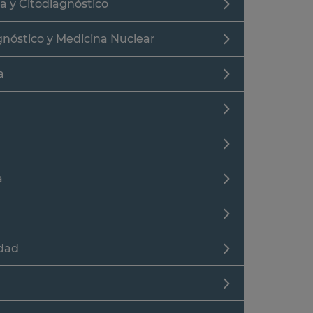
a y Citodiagnóstico
gnóstico y Medicina Nuclear
a
a
idad