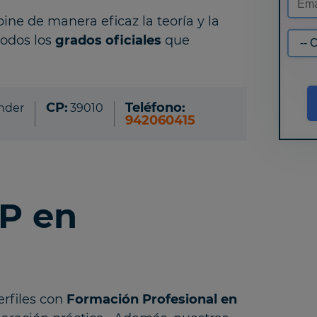
ne de manera eficaz la teoría y la
todos los
grados oficiales
que
CP:
Teléfono:
nder
39010
942060415
FP en
rfiles con
Formación Profesional en