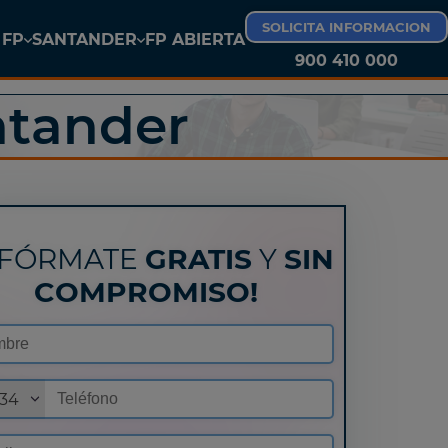
SOLICITA INFORMACION
 FP
SANTANDER
FP ABIERTA
900 410 000
FP LAS PALMAS DE GRAN CANARIA
ntander
NFÓRMATE
GRATIS
Y
SIN
COMPROMISO!
34