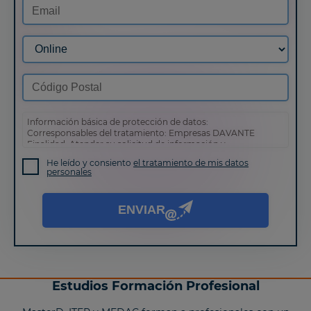
Información básica de protección de datos:
Corresponsables del tratamiento: Empresas DAVANTE
Finalidad: Atender su solicitud de información y
prospección comercial
He leído y consiento
el tratamiento de mis datos
Derechos: Puede acceder, rectificar y suprimir sus datos,
personales
así como otros derechos tal y como se explica en nuestra
política de privacidad
.
ENVIAR
Estudios Formación Profesional