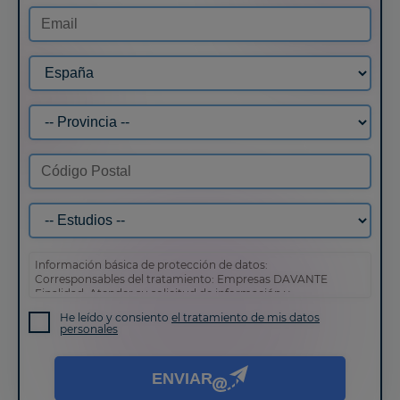
Información básica de protección de datos:
Corresponsables del tratamiento: Empresas DAVANTE
Finalidad: Atender su solicitud de información y
prospección comercial
He leído y consiento
el tratamiento de mis datos
Derechos: Puede acceder, rectificar y suprimir sus datos,
personales
así como otros derechos tal y como se explica en nuestra
política de privacidad
.
ENVIAR