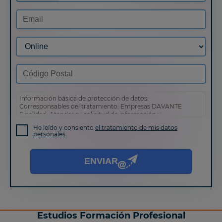
Información básica de protección de datos:
Corresponsables del tratamiento: Empresas DAVANTE
Finalidad: Atender su solicitud de información y
prospección comercial
He leído y consiento
el tratamiento de mis datos
Derechos: Puede acceder, rectificar y suprimir sus datos,
personales
así como otros derechos tal y como se explica en nuestra
política de privacidad
.
ENVIAR
Estudios Formación Profesional