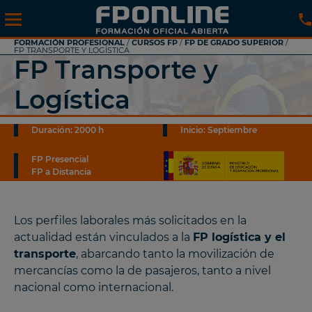
FORMACIÓN PROFESIONAL
/
CURSOS FP
/
FP DE GRADO SUPERIOR
/
FP TRANSPORTE Y LOGÍSTICA
FP Transporte y
Logística
Duración: 2000 h
Inicio: Septiembre
FP Presencial
FP a Distancia
Los perfiles laborales más solicitados en la
actualidad están vinculados a la
FP logística y el
transporte
, abarcando tanto la movilización de
mercancías como la de pasajeros, tanto a nivel
nacional como internacional.