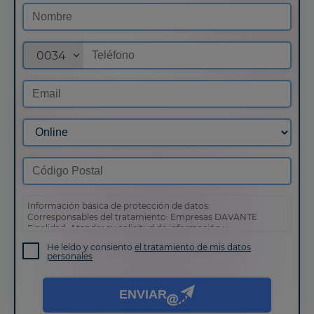
0034
Información básica de protección de datos:
Corresponsables del tratamiento: Empresas DAVANTE
Finalidad: Atender su solicitud de información y
prospección comercial
He leído y consiento
el tratamiento de mis datos
Derechos: Puede acceder, rectificar y suprimir sus datos,
personales
así como otros derechos tal y como se explica en nuestra
política de privacidad
.
ENVIAR