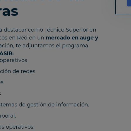
ras
a destacar como Técnico Superior en
icos en Red en un
mercado en auge y
ación, te adjuntamos el
programa
ASIR:
operativos
ación de redes
re
s
stemas de gestión de información.
boral.
s operativos.