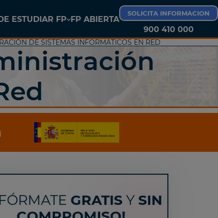
SOLICITA INFORMACION
E ESTUDIAR FP
FP ABIERTA
900 410 000
TRACIÓN DE SISTEMAS INFORMÁTICOS EN RED
FP LAS PALMAS DE GRAN CANARIA
ministración
 Red
a
NFÓRMATE
GRATIS
Y
SIN
COMPROMISO!