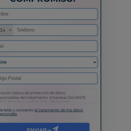
34
mación básica de protección de datos:
sponsables del tratamiento: Empresas DAVANTE
idad: Atender su solicitud de información y
ección comercial
e leído y consiento
el tratamiento de mis datos
hos: Puede acceder, rectificar y suprimir sus datos,
ersonales
omo otros derechos tal y como se explica en nuestra
ca de privacidad
.
ENVIAR