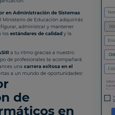
ganización.
or en Administración de Sistemas
l Ministerio de Educación adquirirás
figurar, administrar y mantener
00
 los
estándares de calidad
y la
ASIR
a tu ritmo gracias a nuestro
ipo de profesionales te acompañará
cances una
carrera exitosa en el
uertas a un mundo de oportunidades!
or
Infor
Corre
Final
ón de
prosp
H
Derec
p
así c
rmáticos en
políti