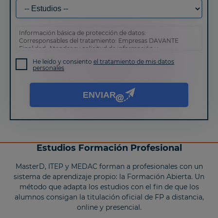
Información básica de protección de datos:
Corresponsables del tratamiento: Empresas DAVANTE
Finalidad: Atender su solicitud de información y
prospección comercial
He leído y consiento
el tratamiento de mis datos
Derechos: Puede acceder, rectificar y suprimir sus datos,
personales
así como otros derechos tal y como se explica en nuestra
política de privacidad
.
ENVIAR
Estudios Formación Profesional
MasterD, ITEP y MEDAC forman a profesionales con un
sistema de aprendizaje propio: la Formación Abierta. Un
método que adapta los estudios con el fin de que los
alumnos consigan la titulación oficial de FP a distancia,
online y presencial.