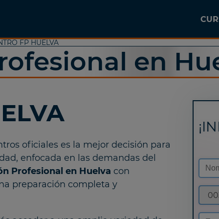
CUR
NTRO FP HUELVA
ofesional en Hu
ELVA
¡I
tros oficiales es la mejor decisión para
idad, enfocada en las demandas del
n Profesional en Huelva
con
 una preparación completa y
00