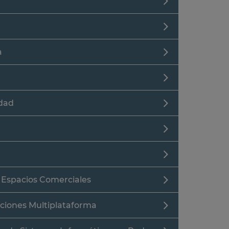
a
idad
y Espacios Comerciales
aciones Multiplataforma