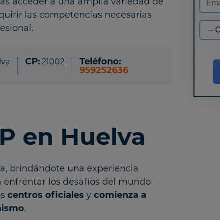
rás acceder a una amplia variedad de
quirir las competencias necesarias
fesional.
CP:
Teléfono:
lva
21002
959252636
FP en Huelva
ca, brindándote una experiencia
a enfrentar los desafíos del mundo
os
centros oficiales
y
comienza a
 mismo
.