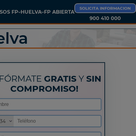
SOLICITA INFORMACION
SOS FP
HUELVA
FP ABIERTA
900 410 000
FP LAS PALMAS DE GRAN CANARIA
elva
NFÓRMATE
GRATIS
Y
SIN
COMPROMISO!
34