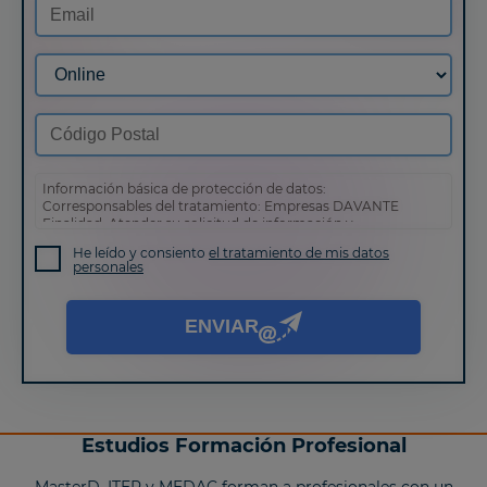
Información básica de protección de datos:
Corresponsables del tratamiento: Empresas DAVANTE
Finalidad: Atender su solicitud de información y
prospección comercial
He leído y consiento
el tratamiento de mis datos
Derechos: Puede acceder, rectificar y suprimir sus datos,
personales
así como otros derechos tal y como se explica en nuestra
política de privacidad
.
ENVIAR
Estudios Formación Profesional
MasterD, ITEP y MEDAC forman a profesionales con un