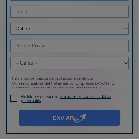
Información básica de protección de datos:
Corresponsables del tratamiento: Empresas DAVANTE
Finalidad: Atender su solicitud de información y
prospección comercial
He leído y consiento
el tratamiento de mis datos
Derechos: Puede acceder, rectificar y suprimir sus datos,
personales
así como otros derechos tal y como se explica en nuestra
política de privacidad
.
ENVIAR