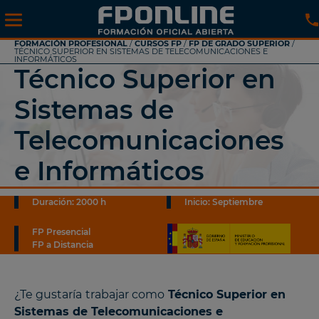
FORMACIÓN PROFESIONAL
/
CURSOS FP
/
FP DE GRADO SUPERIOR
/
TÉCNICO SUPERIOR EN SISTEMAS DE TELECOMUNICACIONES E
INFORMÁTICOS
Técnico Superior en
Sistemas de
Telecomunicaciones
e Informáticos
Duración: 2000 h
Inicio: Septiembre
FP Presencial
FP a Distancia
¿Te gustaría
trabajar como
Técnico Superior en
Sistemas de Telecomunicaciones e