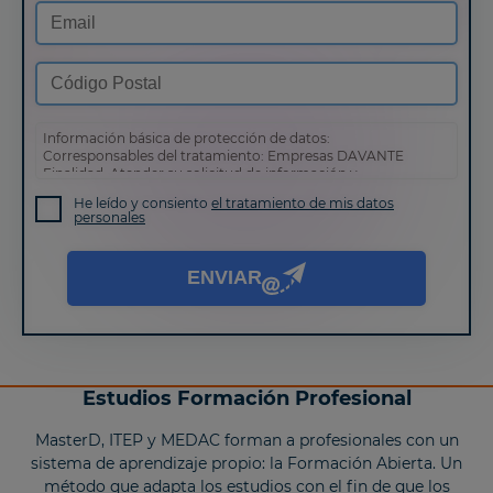
Información básica de protección de datos:
Corresponsables del tratamiento: Empresas DAVANTE
Finalidad: Atender su solicitud de información y
prospección comercial
He leído y consiento
el tratamiento de mis datos
Derechos: Puede acceder, rectificar y suprimir sus datos,
personales
así como otros derechos tal y como se explica en nuestra
política de privacidad
.
ENVIAR
Estudios Formación Profesional
MasterD, ITEP y MEDAC forman a profesionales con un
sistema de aprendizaje propio: la Formación Abierta. Un
método que adapta los estudios con el fin de que los