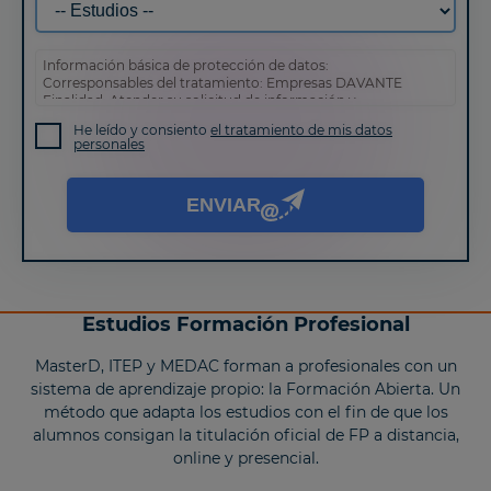
Información básica de protección de datos:
Corresponsables del tratamiento: Empresas DAVANTE
Finalidad: Atender su solicitud de información y
prospección comercial
He leído y consiento
el tratamiento de mis datos
Derechos: Puede acceder, rectificar y suprimir sus datos,
personales
así como otros derechos tal y como se explica en nuestra
política de privacidad
.
ENVIAR
Estudios Formación Profesional
MasterD, ITEP y MEDAC forman a profesionales con un
sistema de aprendizaje propio: la Formación Abierta. Un
método que adapta los estudios con el fin de que los
alumnos consigan la titulación oficial de FP a distancia,
online y presencial.