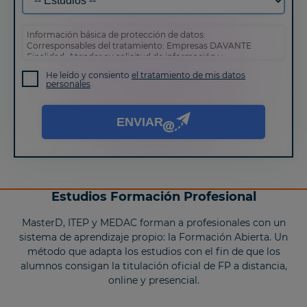
Información básica de protección de datos:
Corresponsables del tratamiento: Empresas DAVANTE
Finalidad: Atender su solicitud de información y
prospección comercial
He leído y consiento
el tratamiento de mis datos
Derechos: Puede acceder, rectificar y suprimir sus datos,
personales
así como otros derechos tal y como se explica en nuestra
política de privacidad
.
ENVIAR
Estudios Formación Profesional
MasterD, ITEP y MEDAC forman a profesionales con un
sistema de aprendizaje propio: la Formación Abierta. Un
método que adapta los estudios con el fin de que los
alumnos consigan la titulación oficial de FP a distancia,
online y presencial.