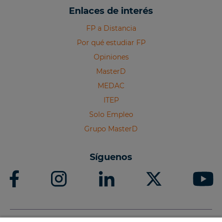
Enlaces de interés
FP a Distancia
Por qué estudiar FP
Opiniones
MasterD
MEDAC
ITEP
Solo Empleo
Grupo MasterD
Síguenos