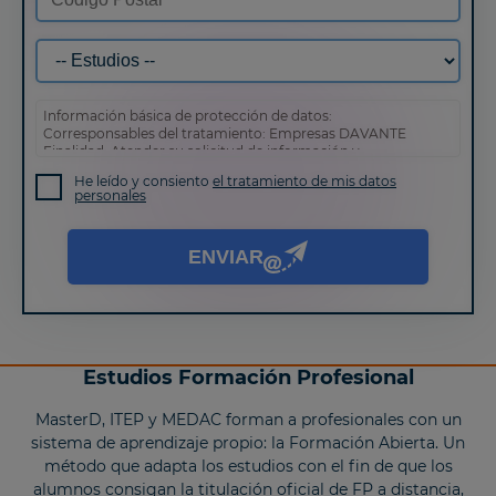
Información básica de protección de datos:
Corresponsables del tratamiento: Empresas DAVANTE
Finalidad: Atender su solicitud de información y
prospección comercial
He leído y consiento
el tratamiento de mis datos
Derechos: Puede acceder, rectificar y suprimir sus datos,
personales
así como otros derechos tal y como se explica en nuestra
política de privacidad
.
ENVIAR
Estudios Formación Profesional
MasterD, ITEP y MEDAC forman a profesionales con un
sistema de aprendizaje propio: la Formación Abierta. Un
método que adapta los estudios con el fin de que los
alumnos consigan la titulación oficial de FP a distancia,