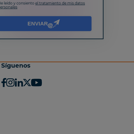
e leído y consiento
el tratamiento de mis datos
hos: Puede acceder, rectificar y suprimir sus datos,
ersonales
omo otros derechos tal y como se explica en nuestra
ca de privacidad
.
ENVIAR
Síguenos