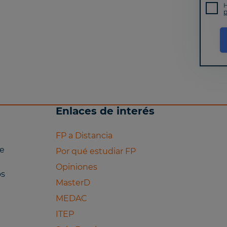
H
Derec
p
así c
políti
Enlaces de interés
FP a Distancia
je
Por qué estudiar FP
Opiniones
os
MasterD
MEDAC
ITEP