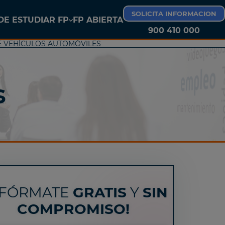
SOLICITA INFORMACION
E ESTUDIAR FP
FP ABIERTA
900 410 000
E VEHÍCULOS AUTOMÓVILES
FP LAS PALMAS DE GRAN CANARIA
s
NFÓRMATE
GRATIS
Y
SIN
COMPROMISO!